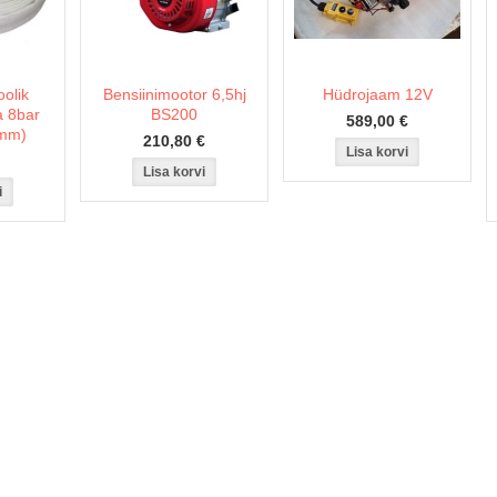
olik
Bensiinimootor 6,5hj
Hüdrojaam 12V
a 8bar
BS200
589,00 €
5mm)
210,80 €