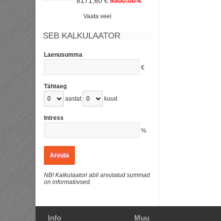
8171,60 €
9300,00 €
Vaata veel
SEB KALKULAATOR
Laenusumma
€
Tähtaeg
aastat
kuud
Intress
%
Arvuta
NB! Kalkulaatori abil arvutatud summad
on informatiivsed.
Info
Muu