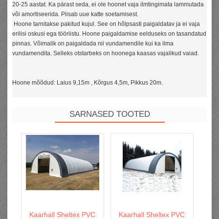
20-25 aastat. Ka pärast seda, ei ole hoonet vaja ilmtingimata lammutada
või amortiseerida. Piisab uue katte soetamisest.
Hoone tarnitakse pakitud kujul. See on hõlpsasti paigaldatav ja ei vaja
erilisi oskusi ega tööriistu. Hoone paigaldamise eelduseks on tasandatud
pinnas. Võimalik on paigaldada nii vundamendile kui ka ilma
vundamendita. Selleks otstarbeks on hoonega kaasas vajalikud vaiad.
Hoone mõõdud: Laius 9,15m , Kõrgus 4,5m, Pikkus 20m.
SARNASED TOOTED
Kaarhall Sheltex PVC
Kaarhall Sheltex PVC