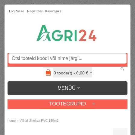
Logi Sisse
Registreeru Kasutajaks
0
toode(t) -
0,00
€
MENÜÜ
TOOTEGRUPID
»
home
Viilhall Sheltex PVC 180m2